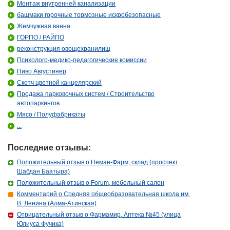
Монтаж внутренней канализации
башмаки горочные тормозные искробезопасные
Жемчужная ванна
ГОРПО / РАЙПО
реконструкция овощехранилищ
Психолого-медико-педагогические комиссии
Пиво Августинер
Скотч цветной канцелярский
Продажа парковочных систем / Строительство
автопаркингов
Мясо / Полуфабрикаты
...
Последние отзывы:
Положительный отзыв о Неман-Фарм, склад (проспект
Шабдан Баатыра)
Положительный отзыв о Forum, мебельный салон
Комментарий о Средняя общеобразовательная школа им.
В. Ленина (Алма-Атинская)
Отрицательный отзыв о Фармамир, Аптека №45 (улица
Юлиуса Фучика)