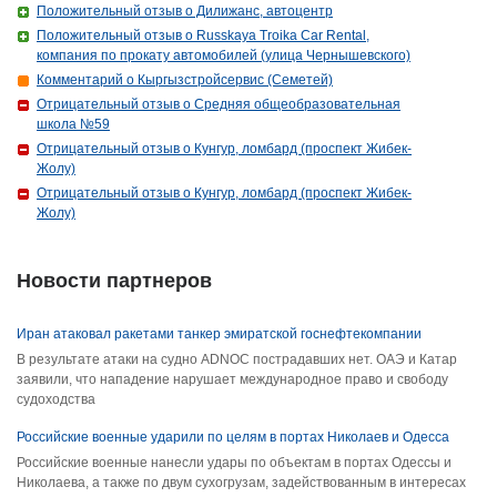
Положительный отзыв о Дилижанс, автоцентр
Положительный отзыв о Russkaya Troika Car Rental,
компания по прокату автомобилей (улица Чернышевского)
Комментарий о Кыргызстройсервис (Семетей)
Отрицательный отзыв о Средняя общеобразовательная
школа №59
Отрицательный отзыв о Кунгур, ломбард (проспект Жибек-
Жолу)
Отрицательный отзыв о Кунгур, ломбард (проспект Жибек-
Жолу)
Новости партнеров
Иран атаковал ракетами танкер эмиратской госнефтекомпании
В результате атаки на судно ADNOC пострадавших нет. ОАЭ и Катар
заявили, что нападение нарушает международное право и свободу
судоходства
Российские военные ударили по целям в портах Николаев и Одесса
Российские военные нанесли удары по объектам в портах Одессы и
Николаева, а также по двум сухогрузам, задействованным в интересах