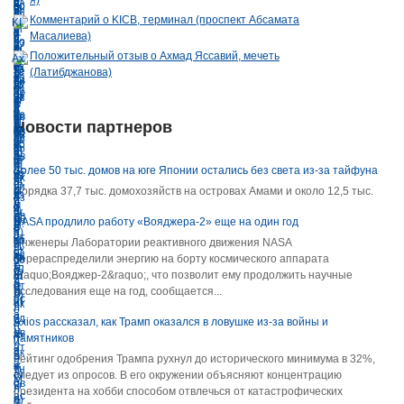
Комментарий о KICB, терминал (проспект Абсамата
Масалиева)
Положительный отзыв о Ахмад Яссавий, мечеть
(Латибджанова)
Новости партнеров
Более 50 тыс. домов на юге Японии остались без света из-за тайфуна
Порядка 37,7 тыс. домохозяйств на островах Амами и около 12,5 тыс.
NASA продлило работу «Вояджера-2» еще на один год
Инженеры Лаборатории реактивного движения NASA
перераспределили энергию на борту космического аппарата
&laquo;Вояджер-2&raquo;, что позволит ему продолжить научные
исследования еще на год, сообщается...
Axios рассказал, как Трамп оказался в ловушке из-за войны и
памятников
Рейтинг одобрения Трампа рухнул до исторического минимума в 32%,
следует из опросов. В его окружении объясняют концентрацию
президента на хобби способом отвлечься от катастрофических