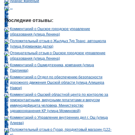
Экспертиза авиационных происшествий
•
Экспертиза лекарств
•
Ананас жареный
Экспертиза проектной документации
•
Экспертиза промышленной
...
безопасности
•
Экспертиза товаров
•
Энергетический аудит
•
Юридические услуги
•
Юриспруденция
•
Последние отзывы:
Комментарий о Ошское городское управление
образования (улица Ленина)
Положительный отзыв о Жылдыз Тур Транс, автошкола
(улица Курманжан датка)
Отрицательный отзыв о Ошское городское управление
образования (улица Ленина)
Комментарий о Ошмедтехника, компания (улица
Парпиева)
Комментарий о Отдел по обеспечению безопасности
дорожного движения Ошской области (улица Алишера
Навои)
Комментарий о Ошский областной центр по контролю за
гемоконтактными, вирусными гепатитами и вирусом
иммунодефицита человека, Министерство
здравоохранения КР (улица Моминовой)
Комментарий о Управление внутренних дел г. Ош (улица
Алиева)
Положительный отзыв о Гузар, продуктовый магазин (122-
я)